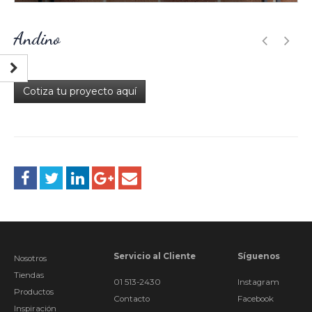
Andino
Cotiza tu proyecto aquí
Servicio al Cliente
Síguenos
Nosotros
Tiendas
01 513-2430
Instagram
Productos
Contacto
Facebook
Inspiración