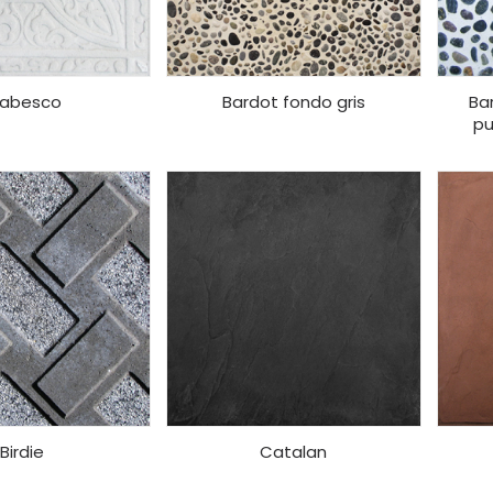
rabesco
Bardot fondo gris
Ba
pu
Birdie
Catalan