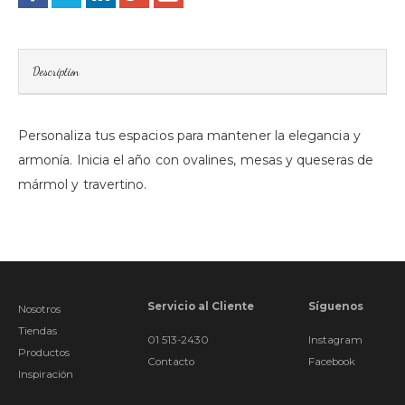
Description
Personaliza tus espacios para mantener la elegancia y
armonía. Inicia el año con ovalines, mesas y queseras de
mármol y travertino.
Servicio al Cliente
Síguenos
Nosotros
Tiendas
01 513-2430
Instagram
Productos
Contacto
Facebook
Inspiración