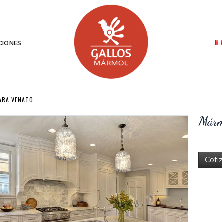
IONES
ARA VENATO
Márm
Coti