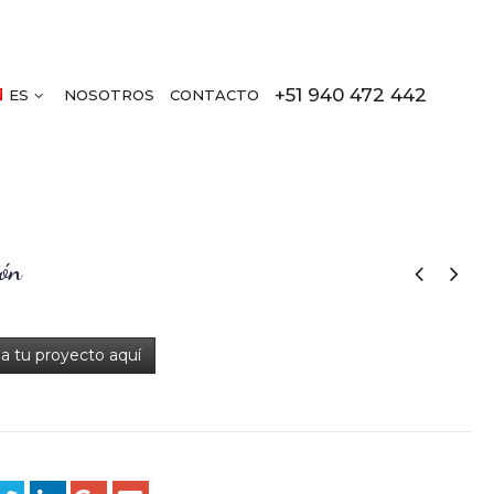
+51 940 472 442
ES
NOSOTROS
CONTACTO
ón
za tu proyecto aquí