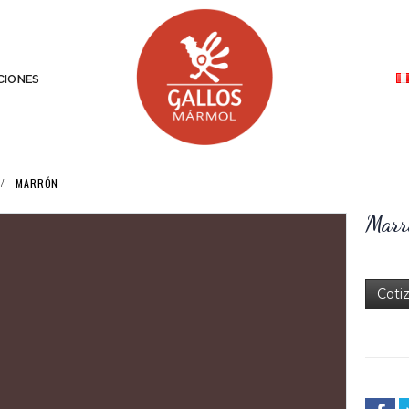
IONES
MARRÓN
Marr
Coti