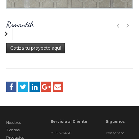
Romantik
Cotiza tu proyecto aquí
Servicio al Cliente
Síguenos
Nosotros
Tiendas
01 513-2430
Instagram
Productos