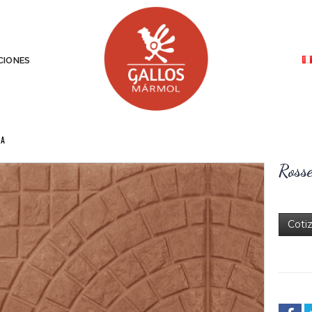
IONES
TA
Ross
Coti